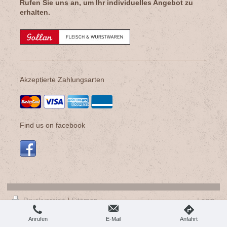
Rufen Sie uns an, um Ihr individuelles Angebot zu
erhalten.
Akzeptierte Zahlungsarten
Find us on facebook
Druckversion
|
Sitemap
Login
© Gollan Fleisch und Wurstwaren
Webansicht
Anrufen
E-Mail
Anfahrt